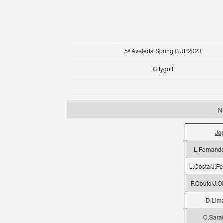
5ª Aveleda Spring CUP2023
Citygolf
N
Jo
L.Fernand
L.Costa/J.Fe
F.Couto/J.O
D.Lim
C.Sara