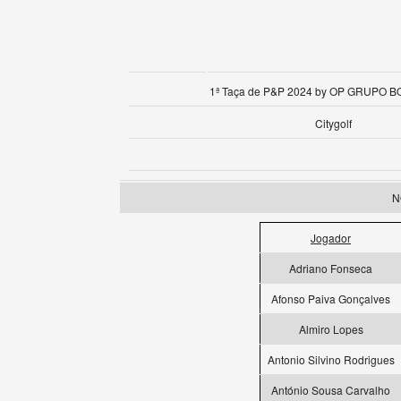
1ª Taça de P&P 2024 by OP GRUPO 
Citygolf
N
Jogador
Adriano Fonseca
Afonso Paiva Gonçalves
Almiro Lopes
Antonio Silvino Rodrigues
António Sousa Carvalho