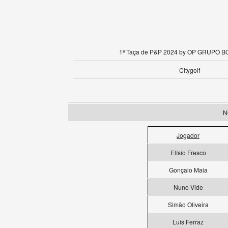
1ª Taça de P&P 2024 by OP GRUPO 
Citygolf
N
Jogador
Elísio Fresco
Gonçalo Maia
Nuno Vide
Simão Oliveira
Luís Ferraz