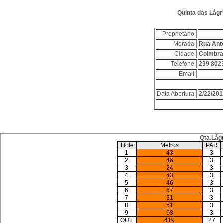
Quinta das Lág
Proprietário:
Morada:
Rua Ant
Cidade:
Coimbr
Telefone:
239 802
Email:
Data Abertura:
2/22/201