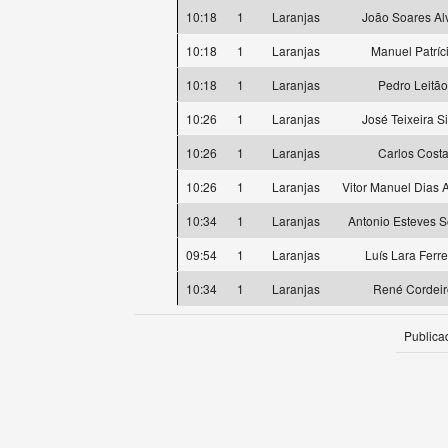
10:18
1
Laranjas
João Soares Al
10:18
1
Laranjas
Manuel Patríc
10:18
1
Laranjas
Pedro Leitão
10:26
1
Laranjas
José Teixeira Si
10:26
1
Laranjas
Carlos Cost
10:26
1
Laranjas
Vitor Manuel Dias 
10:34
1
Laranjas
Antonio Esteves 
09:54
1
Laranjas
Luís Lara Ferre
10:34
1
Laranjas
René Cordeir
Publica