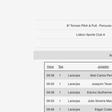
8º Torneio Pitch & Putt - Percurso
Lisbon Sports Club A
N
Hora
Tee
Jogador
09:38
1
Laranjas
Abel Carlos Per
09:30
1
Laranjas
Joaquim Tavar
09:38
1
Laranjas
Eduíno Guilherme
09:30
1
Laranjas
João Silveira Ma
09:46
1
Laranjas
Edgar Costa