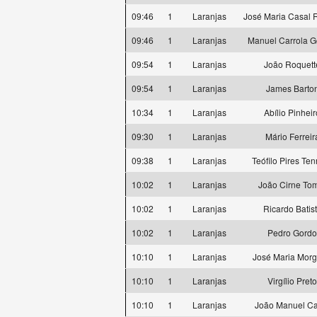
09:46
1
Laranjas
José Maria Casal R
09:46
1
Laranjas
Manuel Carrola 
09:54
1
Laranjas
João Roquett
09:54
1
Laranjas
James Barto
10:34
1
Laranjas
Abílio Pinheir
09:30
1
Laranjas
Mário Ferreir
09:38
1
Laranjas
Teófilo Pires Ten
10:02
1
Laranjas
João Cirne To
10:02
1
Laranjas
Ricardo Batis
10:02
1
Laranjas
Pedro Gordo
10:10
1
Laranjas
José Maria Mor
10:10
1
Laranjas
Virgílio Preto
10:10
1
Laranjas
João Manuel Ca