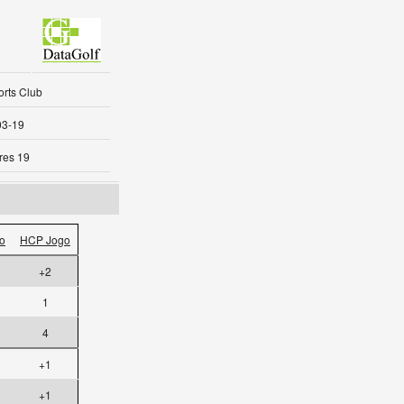
orts Club
03-19
res 19
o
HCP Jogo
+2
1
4
+1
+1