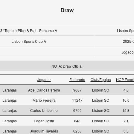
Draw
3º Torneio Pitch & Putt - Percurso A
Lisbon Sp
Lisbon Sports Club A
2025-
Jogado
NOTA: Draw Oficial
Jogador
Federado
Club/Equipa
HCP Exact
Laranjas
Abel Carlos Pereira
9687
Lisbon SC
4.8
Laranjas
Mário Ferreira
11247
Lisbon SC
10.6
Laranjas
Carlos Umbelino
6795
Lisbon SC
15.3
Laranjas
Edgar Costa
648
Lisbon SC
7.1
Laranjas
Joaquim Tavares
6258
Lisbon SC
6.3