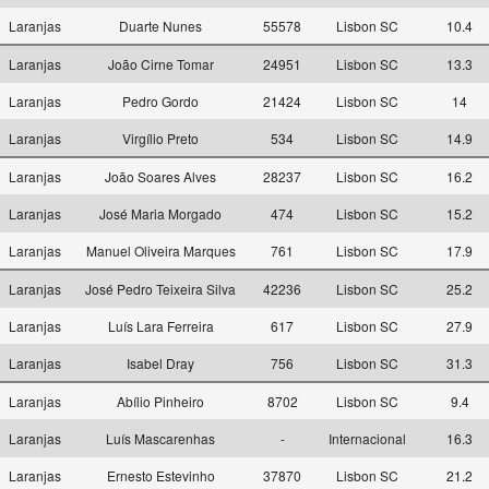
Laranjas
Duarte Nunes
55578
Lisbon SC
10.4
Laranjas
João Cirne Tomar
24951
Lisbon SC
13.3
Laranjas
Pedro Gordo
21424
Lisbon SC
14
Laranjas
Virgílio Preto
534
Lisbon SC
14.9
Laranjas
João Soares Alves
28237
Lisbon SC
16.2
Laranjas
José Maria Morgado
474
Lisbon SC
15.2
Laranjas
Manuel Oliveira Marques
761
Lisbon SC
17.9
Laranjas
José Pedro Teixeira Silva
42236
Lisbon SC
25.2
Laranjas
Luís Lara Ferreira
617
Lisbon SC
27.9
Laranjas
Isabel Dray
756
Lisbon SC
31.3
Laranjas
Abílio Pinheiro
8702
Lisbon SC
9.4
Laranjas
Luís Mascarenhas
-
Internacional
16.3
Laranjas
Ernesto Estevinho
37870
Lisbon SC
21.2