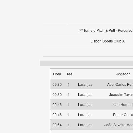
7º Torneio Pitch & Putt - Percurso
Lisbon Sports Club A
Hora
Tee
Jogador
09:30
1
Laranjas
Abel Carlos Per
09:30
1
Laranjas
Joaquim Tava
09:46
1
Laranjas
Joao Herdad
09:46
1
Laranjas
Edgar Cost
09:54
1
Laranjas
João Silveira Ma