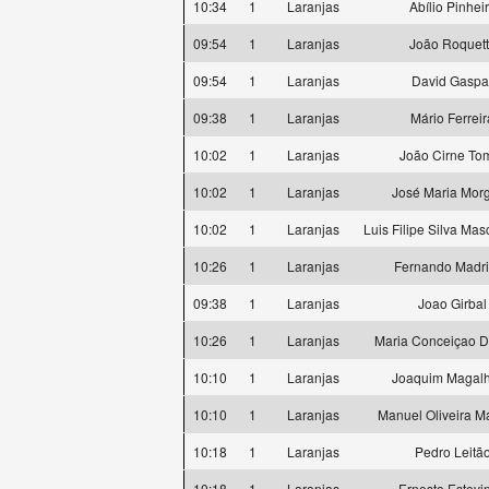
10:34
1
Laranjas
Abílio Pinhei
09:54
1
Laranjas
João Roquet
09:54
1
Laranjas
David Gaspa
09:38
1
Laranjas
Mário Ferreir
10:02
1
Laranjas
João Cirne To
10:02
1
Laranjas
José Maria Mor
10:02
1
Laranjas
Luis Filipe Silva Ma
10:26
1
Laranjas
Fernando Madr
09:38
1
Laranjas
Joao Girbal
10:26
1
Laranjas
Maria Conceiçao 
10:10
1
Laranjas
Joaquim Magal
10:10
1
Laranjas
Manuel Oliveira M
10:18
1
Laranjas
Pedro Leitã
10:18
1
Laranjas
Ernesto Estevi