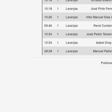
10:18
1
Laranjas
José Pinto Ferr
10:26
1
Laranjas
Vitor Manuel Dias 
09:46
1
Laranjas
René Cordei
10:34
1
Laranjas
José Pedro Teixeir
10:34
1
Laranjas
Isabel Dray
09:38
1
Laranjas
Manuel Patríc
Publica