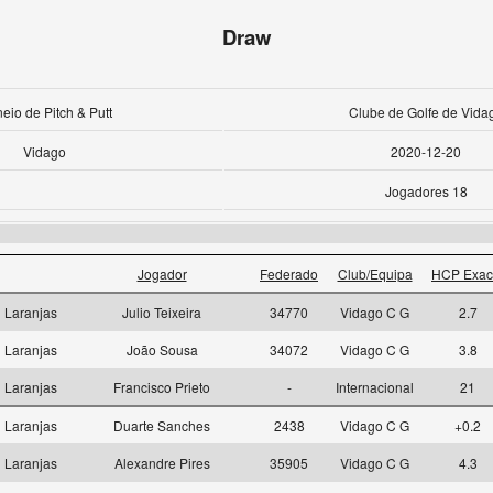
Draw
eio de Pitch & Putt
Clube de Golfe de Vida
Vidago
2020-12-20
Jogadores 18
Jogador
Federado
Club/Equipa
HCP Exac
Laranjas
Julio Teixeira
34770
Vidago C G
2.7
Laranjas
João Sousa
34072
Vidago C G
3.8
Laranjas
Francisco Prieto
-
Internacional
21
Laranjas
Duarte Sanches
2438
Vidago C G
+0.2
Laranjas
Alexandre Pires
35905
Vidago C G
4.3