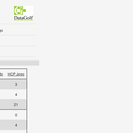
go
to
HCP Jogo
3
4
21
0
4