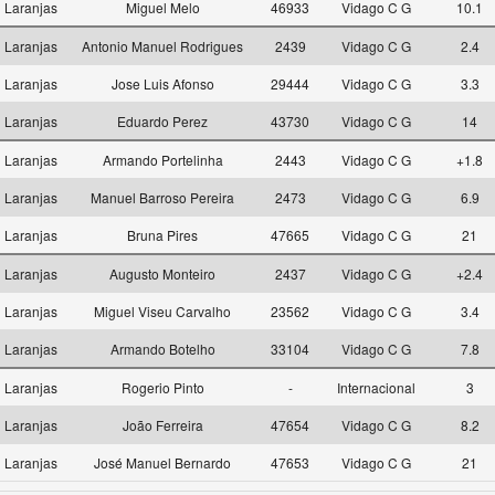
Laranjas
Miguel Melo
46933
Vidago C G
10.1
Laranjas
Antonio Manuel Rodrigues
2439
Vidago C G
2.4
Laranjas
Jose Luis Afonso
29444
Vidago C G
3.3
Laranjas
Eduardo Perez
43730
Vidago C G
14
Laranjas
Armando Portelinha
2443
Vidago C G
+1.8
Laranjas
Manuel Barroso Pereira
2473
Vidago C G
6.9
Laranjas
Bruna Pires
47665
Vidago C G
21
Laranjas
Augusto Monteiro
2437
Vidago C G
+2.4
Laranjas
Miguel Viseu Carvalho
23562
Vidago C G
3.4
Laranjas
Armando Botelho
33104
Vidago C G
7.8
Laranjas
Rogerio Pinto
-
Internacional
3
Laranjas
João Ferreira
47654
Vidago C G
8.2
Laranjas
José Manuel Bernardo
47653
Vidago C G
21