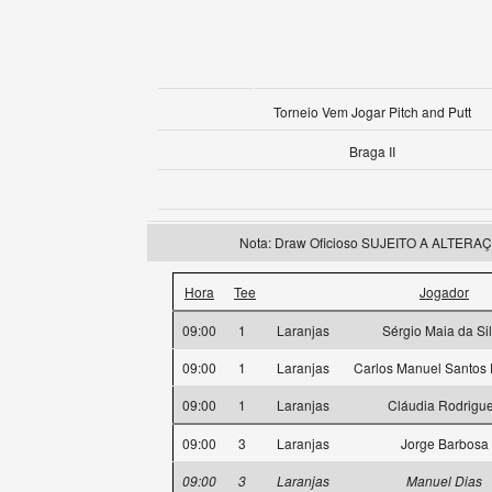
Torneio Vem Jogar Pitch and Putt
Braga II
Nota: Draw Oficioso SUJEITO A ALTERAÇÕE
Hora
Tee
Jogador
09:00
1
Laranjas
Sérgio Maia da Si
09:00
1
Laranjas
Carlos Manuel Santos 
09:00
1
Laranjas
Cláudia Rodrigu
09:00
3
Laranjas
Jorge Barbosa
09:00
3
Laranjas
Manuel Dias