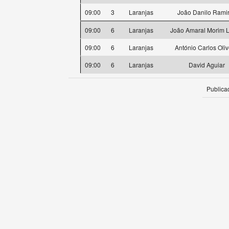
09:00
3
Laranjas
João Danilo Rami
09:00
6
Laranjas
João Amaral Morim 
09:00
6
Laranjas
António Carlos Oliv
09:00
6
Laranjas
David Aguiar
Publica