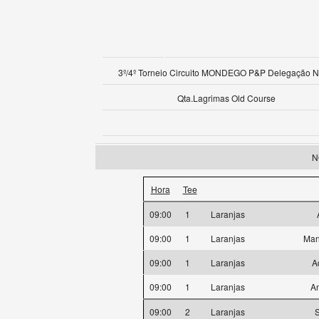
3º/4º Torneio Circuito MONDEGO P&P Delegação N
Qta.Lagrimas Old Course
N
Hora
Tee
09:00
1
Laranjas
09:00
1
Laranjas
Man
09:00
1
Laranjas
A
09:00
1
Laranjas
An
09:00
2
Laranjas
S