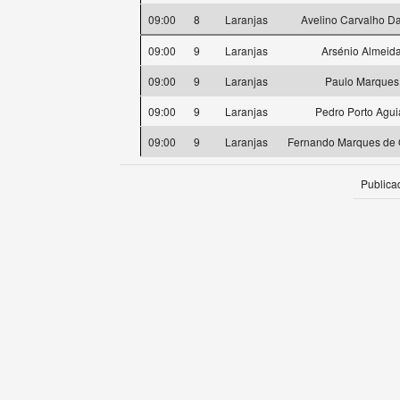
09:00
8
Laranjas
Avelino Carvalho D
09:00
9
Laranjas
Arsénio Almeid
09:00
9
Laranjas
Paulo Marques
09:00
9
Laranjas
Pedro Porto Agui
09:00
9
Laranjas
Fernando Marques de O
Publica