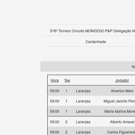
5º/6º Torneio Circuito MONDEGO P&P Delegação N
Cantanhede
N
Hora
Tee
Jogador
09:00
1
Laranjas
Americo Melo
09:00
1
Laranjas
Miguel Jacinto Per
09:00
1
Laranjas
Maria Idalina More
09:00
2
Laranjas
Alberto Amaral
09:00
2
Laranjas
Carlos Figueire