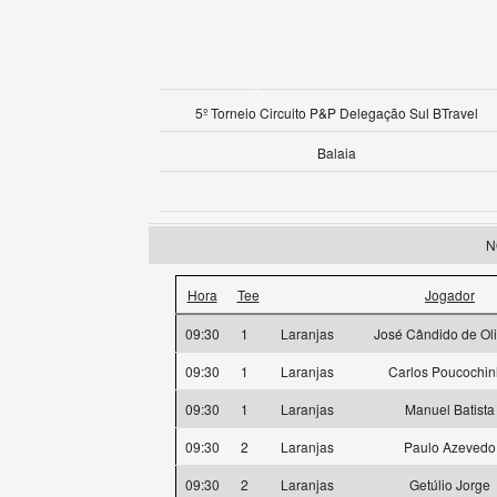
5º Torneio Circuito P&P Delegação Sul BTravel
Balaia
N
Hora
Tee
Jogador
09:30
1
Laranjas
José Cândido de Oli
09:30
1
Laranjas
Carlos Poucochi
09:30
1
Laranjas
Manuel Batista
09:30
2
Laranjas
Paulo Azevedo
09:30
2
Laranjas
Getúlio Jorge