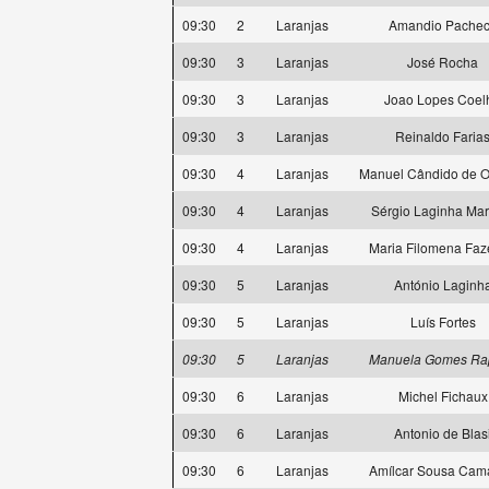
09:30
2
Laranjas
Amandio Pache
09:30
3
Laranjas
José Rocha
09:30
3
Laranjas
Joao Lopes Coel
09:30
3
Laranjas
Reinaldo Faria
09:30
4
Laranjas
Manuel Cândido de Ol
09:30
4
Laranjas
Sérgio Laginha Mar
09:30
4
Laranjas
Maria Filomena Fa
09:30
5
Laranjas
António Laginh
09:30
5
Laranjas
Luís Fortes
09:30
5
Laranjas
Manuela Gomes Ra
09:30
6
Laranjas
Michel Fichaux
09:30
6
Laranjas
Antonio de Blas
09:30
6
Laranjas
Amílcar Sousa Cam