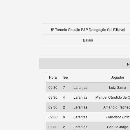
5º Torneio Circuito P&P Delegação Sul BTravel
Balaia
N
Hora
Tee
Jogador
09:30
7
Laranjas
Luiz Gama
09:30
4
Laranjas
Manuel Cândido de Ol
09:30
2
Laranjas
Amandio Pache
09:30
9
Laranjas
Francisco Brito
09:30
2
Laranjas
Getúlio Jorge