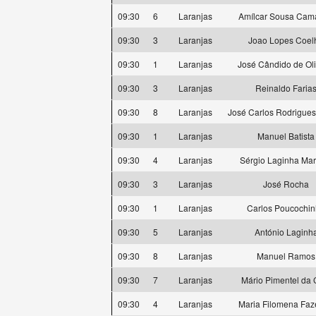
09:30
6
Laranjas
Amílcar Sousa Cam
09:30
3
Laranjas
Joao Lopes Coel
09:30
1
Laranjas
José Cândido de Oli
09:30
3
Laranjas
Reinaldo Faria
09:30
8
Laranjas
José Carlos Rodrigues
09:30
1
Laranjas
Manuel Batista
09:30
4
Laranjas
Sérgio Laginha Mar
09:30
3
Laranjas
José Rocha
09:30
1
Laranjas
Carlos Poucochi
09:30
5
Laranjas
António Laginh
09:30
8
Laranjas
Manuel Ramos
09:30
7
Laranjas
Mário Pimentel da 
09:30
4
Laranjas
Maria Filomena Fa