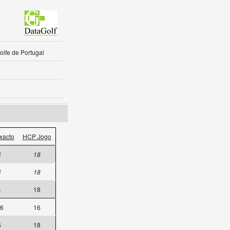
lfe de Portugal
xacto
HCP Jogo
4
18
4
18
4
18
.6
16
6
18