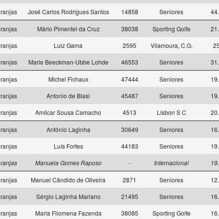
ranjas
José Carlos Rodrigues Santos
14858
Seniores
44
ranjas
Mário Pimentel da Cruz
38038
Sporting Golfe
21
ranjas
Luiz Gama
2595
Vilamoura, C.G.
2
ranjas
Marie Beeckman-Ubbe Lohde
46553
Seniores
31
ranjas
Michel Fichaux
47444
Seniores
19
ranjas
Antonio de Blasi
45487
Seniores
19
ranjas
Amílcar Sousa Camacho
4513
Lisbon S C
20
ranjas
António Laginha
30649
Seniores
16
ranjas
Luís Fortes
44183
Seniores
19
ranjas
Manuela Gomes Raposo
-
Internacional
19
ranjas
Manuel Cândido de Oliveira
2871
Seniores
12
ranjas
Sérgio Laginha Mariano
21495
Seniores
16
ranjas
Maria Filomena Fazenda
38085
Sporting Golfe
16