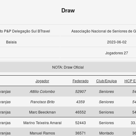
Draw
uito P&P Delegação Sul BTravel
Associação Nacional de Seniores de Go
Balaia
2023-06-02
Jogadores 27
NOTA: Draw Oficial
Jogador
Federado
Club/Equipa
HCP E
ranjas
Attilio Colombo
52907
Seniores
5
ranjas
Francisco Brito
4359
Seniores
5
ranjas
Marc Beeckman
46552
Seniores
5
ranjas
Marino Teixeira Amaral
52443
Seniores
33
ranjas
Manuel Ramos
36571
Montado
3