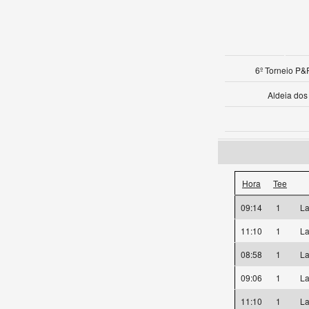
6º Torneio P&P
Aldeia do
Hora
Tee
09:14
1
La
11:10
1
La
08:58
1
La
09:06
1
La
11:10
1
La