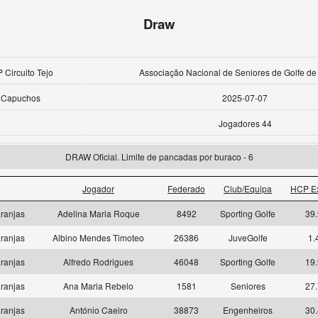
Draw
 Circuito Tejo
Associação Nacional de Seniores de Golfe de
s Capuchos
2025-07-07
Jogadores 44
DRAW Oficial. Limite de pancadas por buraco - 6
Jogador
Federado
Club/Equipa
HCP E
ranjas
Adelina Maria Roque
8492
Sporting Golfe
39.
ranjas
Albino Mendes Timoteo
26386
JuveGolfe
1.
ranjas
Alfredo Rodrigues
46048
Sporting Golfe
19.
ranjas
Ana Maria Rebelo
1581
Seniores
27.
ranjas
António Caeiro
38873
Engenheiros
30.