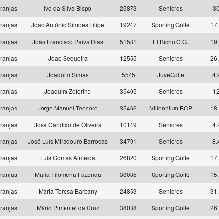
ranjas
Ivo da Silva Bispo
25873
Seniores
3
ranjas
Joao António Simoes Filipe
19247
Sporting Golfe
17.
ranjas
João Francisco Paiva Dias
51581
El Bicho C.G.
19.
ranjas
Joao Sequeira
12555
Seniores
26.
ranjas
Joaquim Simas
5545
JuveGolfe
4.
ranjas
Joaquim Zeferino
35405
Seniores
1
ranjas
Jorge Manuel Teodoro
35466
Millennium BCP
18.
ranjas
José Cândido de Oliveira
10149
Seniores
4.
ranjas
José Luís Miradouro Barrocas
34791
Seniores
8.
ranjas
Luís Gomes Almeida
26820
Sporting Golfe
17.
ranjas
Maria Filomena Fazenda
38085
Sporting Golfe
15.
ranjas
Maria Teresa Barbany
24853
Seniores
31.
ranjas
Mário Pimentel da Cruz
38038
Sporting Golfe
26.