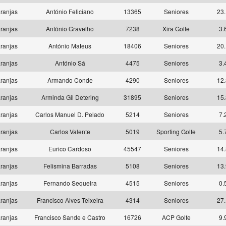
ranjas
António Feliciano
13365
Seniores
23.
ranjas
António Gravelho
7238
Xira Golfe
3.
ranjas
António Mateus
18406
Seniores
20.
ranjas
António Sá
4475
Seniores
3.
ranjas
Armando Conde
4290
Seniores
12.
ranjas
Arminda Gil Detering
31895
Seniores
15.
ranjas
Carlos Manuel D. Pelado
5214
Seniores
7.
ranjas
Carlos Valente
5019
Sporting Golfe
5.
ranjas
Eurico Cardoso
45547
Seniores
14.
ranjas
Felismina Barradas
5108
Seniores
13.
ranjas
Fernando Sequeira
4515
Seniores
0.
ranjas
Francisco Alves Teixeira
4314
Seniores
27.
ranjas
Francisco Sande e Castro
16726
ACP Golfe
9.