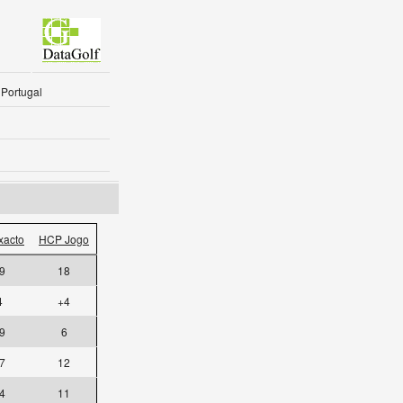
 Portugal
xacto
HCP Jogo
9
18
4
+4
9
6
7
12
4
11