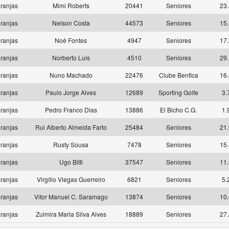
ranjas
Mimi Roberts
20441
Seniores
23.
ranjas
Nelson Costa
44573
Seniores
15.
ranjas
Noé Fontes
4947
Seniores
17.
ranjas
Norberto Luis
4510
Seniores
29.
ranjas
Nuno Machado
22476
Clube Benfica
16.
ranjas
Paulo Jorge Alves
12689
Sporting Golfe
3.
ranjas
Pedro Franco Dias
13886
El Bicho C.G.
1.
ranjas
Rui Alberto Almeida Farto
25484
Seniores
21.
ranjas
Rusty Sousa
7478
Seniores
15.
ranjas
Ugo Bitti
37547
Seniores
11.
ranjas
Virgílio Viegas Guerreiro
6821
Seniores
5.
ranjas
Vitor Manuel C. Saramago
13874
Seniores
10.
ranjas
Zulmira Maria Silva Alves
18889
Seniores
27.