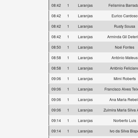
08:42
1
Laranjas
Felismina Barrad
08:42
1
Laranjas
Eurico Cardoso
08:42
1
Laranjas
Rusty Sousa
08:42
1
Laranjas
Arminda Gil Deter
08:50
1
Laranjas
Noé Fontes
08:58
1
Laranjas
António Mateus
08:58
1
Laranjas
António Felician
09:06
1
Laranjas
Mimi Roberts
09:06
1
Laranjas
Francisco Alves Tei
09:06
1
Laranjas
Ana Maria Rebel
09:06
1
Laranjas
Zulmira Maria Silva 
09:14
1
Laranjas
Norberto Luis
09:14
1
Laranjas
Ivo da Silva Bisp