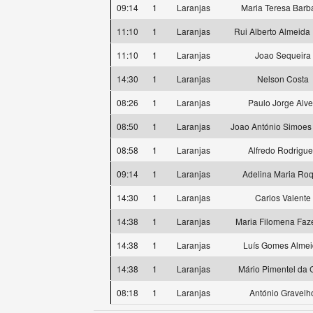
09:14
1
Laranjas
Maria Teresa Barb
11:10
1
Laranjas
Rui Alberto Almeida 
11:10
1
Laranjas
Joao Sequeira
14:30
1
Laranjas
Nelson Costa
08:26
1
Laranjas
Paulo Jorge Alv
08:50
1
Laranjas
Joao António Simoes 
08:58
1
Laranjas
Alfredo Rodrigu
09:14
1
Laranjas
Adelina Maria Ro
14:30
1
Laranjas
Carlos Valente
14:38
1
Laranjas
Maria Filomena Faz
14:38
1
Laranjas
Luís Gomes Alme
14:38
1
Laranjas
Mário Pimentel da 
08:18
1
Laranjas
António Gravelh