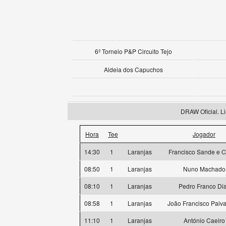
6º Torneio P&P Circuito Tejo
Aldeia dos Capuchos
DRAW Oficial. Li
Hora
Tee
Jogador
14:30
1
Laranjas
Francisco Sande e C
08:50
1
Laranjas
Nuno Machado
08:10
1
Laranjas
Pedro Franco Di
08:58
1
Laranjas
João Francisco Paiva
11:10
1
Laranjas
António Caeiro