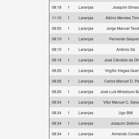
08:18
1
Laranjas
Joaquim Simas
11:10
1
Laranjas
Albino Mendes Tim
08:50
1
Laranjas
Jorge Manuel Teod
08:10
1
Laranjas
Fernando Sequei
08:10
1
Laranjas
António Sá
08:18
1
Laranjas
José Cândido de Oli
08:26
1
Laranjas
Virgílio Viegas Guer
08:26
1
Laranjas
Carlos Manuel D. P
08:26
1
Laranjas
José Luís Miradouro B
08:34
1
Laranjas
Vitor Manuel C. Sar
08:34
1
Laranjas
Ugo Bitti
08:34
1
Laranjas
Joaquim Zeferin
08:34
1
Laranjas
Armando Cond