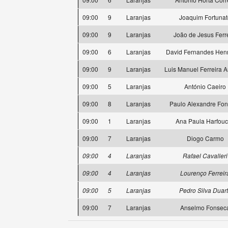
09:00
9
Laranjas
Joaquim Fortunat
09:00
9
Laranjas
João de Jesus Ferr
09:00
6
Laranjas
David Fernandes Hen
09:00
9
Laranjas
Luis Manuel Ferreira 
09:00
5
Laranjas
António Caeiro
09:00
8
Laranjas
Paulo Alexandre Fo
09:00
1
Laranjas
Ana Paula Harfou
09:00
7
Laranjas
Diogo Carmo
09:00
4
Laranjas
Rafael Cavalleri
09:00
4
Laranjas
Lourenço Ferreir
09:00
5
Laranjas
Pedro Silva Duar
09:00
7
Laranjas
Anselmo Fonsec