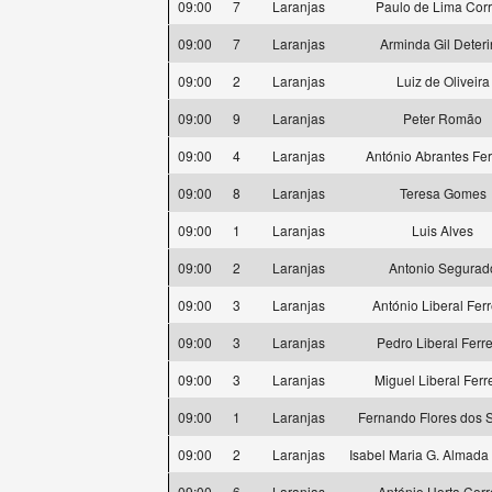
09:00
7
Laranjas
Paulo de Lima Corr
09:00
7
Laranjas
Arminda Gil Deter
09:00
2
Laranjas
Luiz de Oliveira
09:00
9
Laranjas
Peter Romão
09:00
4
Laranjas
António Abrantes Fer
09:00
8
Laranjas
Teresa Gomes
09:00
1
Laranjas
Luis Alves
09:00
2
Laranjas
Antonio Segurad
09:00
3
Laranjas
António Liberal Ferr
09:00
3
Laranjas
Pedro Liberal Ferre
09:00
3
Laranjas
Miguel Liberal Ferr
09:00
1
Laranjas
Fernando Flores dos 
09:00
2
Laranjas
Isabel Maria G. Almada
09:00
6
Laranjas
António Horta Corr