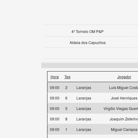
4º Torneio OM P&P
Aldeia dos Capuchos
Hora
Tee
Jogador
09:00
2
Laranjas
Luis Miguel Cost
09:00
6
Laranjas
José Henriques
09:00
5
Laranjas
Virgílio Viegas Guer
09:00
8
Laranjas
Joaquim Zeferin
09:00
1
Laranjas
Miguel Campos