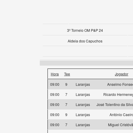
3º Torneio OM P&P 24
Aldeia dos Capuchos
Hora
Tee
Jogador
09:00
9
Laranjas
Anselmo Fonse
09:00
7
Laranjas
Ricardo Hermeneg
09:00
7
Laranjas
José Tolentino da Silv
09:00
9
Laranjas
António Caeir
09:00
7
Laranjas
Miguel Cristóv