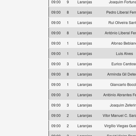
09:00
9
Laranjas
Joaquim Fortun
09:00
8
Laranjas
Pedro Liberal Ferr
09:00
1
Laranjas
Rui Oliveira San
09:00
8
Laranjas
António Liberal Fer
09:00
1
Laranjas
Afonso Bebian
09:00
1
Laranjas
Luis Alves
09:00
3
Laranjas
Eurico Cardos
09:00
8
Laranjas
Arminda Gil Dete
09:00
1
Laranjas
Giancarlo Bocc
09:00
3
Laranjas
António Abrantes Fe
09:00
3
Laranjas
Joaquim Zeferi
09:00
2
Laranjas
Vitor Manuel C. Sa
09:00
2
Laranjas
Virgílio Viegas Gue
09:00
2
Laranjas
David Vieira Perr