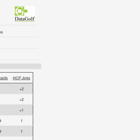
os
acto
HCP Jogo
2
+2
8
+2
8
+1
9
1
9
1