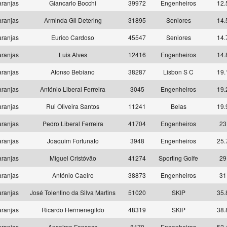
aranjas
Giancarlo Bocchi
39972
Engenheiros
12.
aranjas
Arminda Gil Detering
31895
Seniores
14.
aranjas
Eurico Cardoso
45547
Seniores
14.
aranjas
Luis Alves
12416
Engenheiros
14.
aranjas
Afonso Bebiano
38287
Lisbon S C
19.
aranjas
António Liberal Ferreira
3045
Engenheiros
19.
aranjas
Rui Oliveira Santos
11241
Belas
19.
aranjas
Pedro Liberal Ferreira
41704
Engenheiros
23
aranjas
Joaquim Fortunato
3948
Engenheiros
25.
aranjas
Miguel Cristóvão
41274
Sporting Golfe
29
aranjas
António Caeiro
38873
Engenheiros
31
aranjas
José Tolentino da Silva Martins
51020
SKIP
35.
aranjas
Ricardo Hermenegildo
48319
SKIP
38.
aranjas
Anselmo Fonseca
8470
Engenheiros
52.