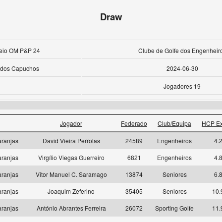
Draw
neio OM P&P 24
Clube de Golfe dos Engenheir
 dos Capuchos
2024-06-30
Jogadores 19
Jogador
Federado
Club/Equipa
HCP Ex
aranjas
David Vieira Perrolas
24589
Engenheiros
4.
aranjas
Virgílio Viegas Guerreiro
6821
Engenheiros
4.
aranjas
Vitor Manuel C. Saramago
13874
Seniores
6.
aranjas
Joaquim Zeferino
35405
Seniores
10.
aranjas
António Abrantes Ferreira
26072
Sporting Golfe
11.