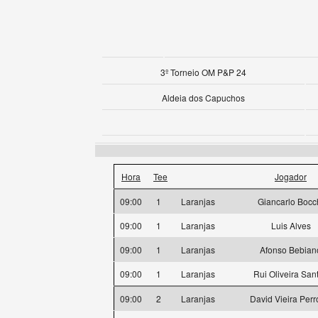
3º Torneio OM P&P 24
Aldeia dos Capuchos
Hora
Tee
Jogador
09:00
1
Laranjas
Giancarlo Bocc
09:00
1
Laranjas
Luis Alves
09:00
1
Laranjas
Afonso Bebian
09:00
1
Laranjas
Rui Oliveira San
09:00
2
Laranjas
David Vieira Perr