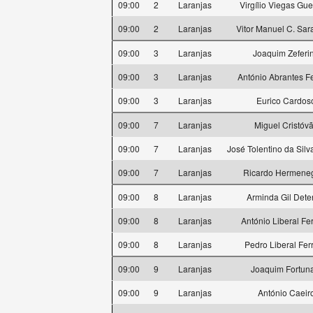
09:00
2
Laranjas
Virgílio Viegas Gue
09:00
2
Laranjas
Vitor Manuel C. Sa
09:00
3
Laranjas
Joaquim Zeferi
09:00
3
Laranjas
António Abrantes Fe
09:00
3
Laranjas
Eurico Cardos
09:00
7
Laranjas
Miguel Cristóv
09:00
7
Laranjas
José Tolentino da Silv
09:00
7
Laranjas
Ricardo Hermeneg
09:00
8
Laranjas
Arminda Gil Dete
09:00
8
Laranjas
António Liberal Fer
09:00
8
Laranjas
Pedro Liberal Ferr
09:00
9
Laranjas
Joaquim Fortun
09:00
9
Laranjas
António Caeir