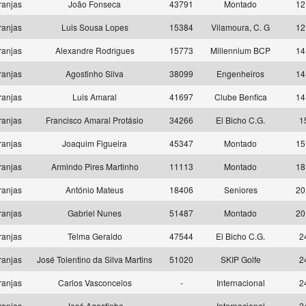
ranjas
João Fonseca
43791
Montado
12
ranjas
Luis Sousa Lopes
15384
Vilamoura, C. G
12
ranjas
Alexandre Rodrigues
15773
Millennium BCP
14
ranjas
Agostinho Silva
38099
Engenheiros
14
ranjas
Luis Amaral
41697
Clube Benfica
14
ranjas
Francisco Amaral Protásio
34266
El Bicho C.G.
1
ranjas
Joaquim Figueira
45347
Montado
15
ranjas
Armindo Pires Martinho
11113
Montado
18
ranjas
António Mateus
18406
Seniores
20
ranjas
Gabriel Nunes
51487
Montado
20
ranjas
Telma Geraldo
47544
El Bicho C.G.
2
ranjas
José Tolentino da Silva Martins
51020
SKIP Golfe
2
ranjas
Carlos Vasconcelos
-
Internacional
2
ranjas
José Agostinho
-
Internacional
2