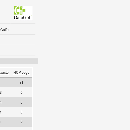
Golfe
xacto
HCP Jogo
8
+1
3
0
4
0
1
0
1
2