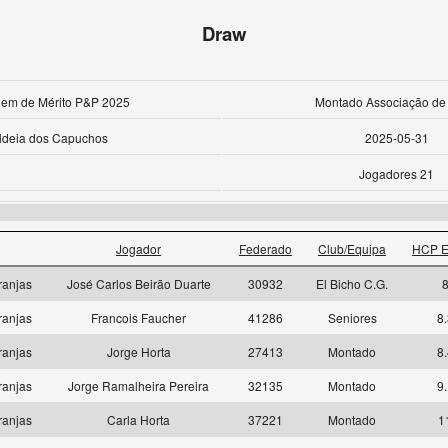
Draw
rdem de Mérito P&P 2025
Montado Associação de 
ldeia dos Capuchos
2025-05-31
Jogadores 21
Jogador
Federado
Club/Equipa
HCP E
ranjas
José Carlos Beirão Duarte
30932
El Bicho C.G.
ranjas
Francois Faucher
41286
Seniores
8.
ranjas
Jorge Horta
27413
Montado
8.
ranjas
Jorge Ramalheira Pereira
32135
Montado
9.
ranjas
Carla Horta
37221
Montado
1