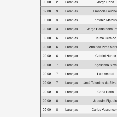
09:00
2
Laranjas
Jorge Horta
09:00
3
Laranjas
Francois Fauche
09:00
3
Laranjas
António Mateus
09:00
3
Laranjas
Jorge Ramalheira Pe
09:00
6
Laranjas
Telma Geraldo
09:00
6
Laranjas
Armindo Pires Mart
09:00
6
Laranjas
Gabriel Nunes
09:00
7
Laranjas
Agostinho Silva
09:00
7
Laranjas
Luis Amaral
09:00
7
Laranjas
José Tolentino da Silva
09:00
8
Laranjas
Carla Horta
09:00
8
Laranjas
Joaquim Figueir
09:00
8
Laranjas
Carlos Vasconcel