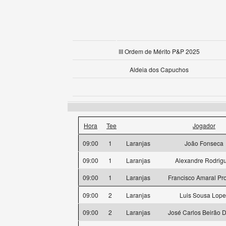
III Ordem de Mérito P&P 2025
Aldeia dos Capuchos
Hora
Tee
Jogador
09:00
1
Laranjas
João Fonseca
09:00
1
Laranjas
Alexandre Rodrig
09:00
1
Laranjas
Francisco Amaral Pro
09:00
2
Laranjas
Luis Sousa Lope
09:00
2
Laranjas
José Carlos Beirão D