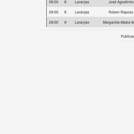
09:00
9
Laranjas
José Agostinho
09:00
9
Laranjas
Rúben Raposo
09:00
9
Laranjas
Margarida Matos M
Publica