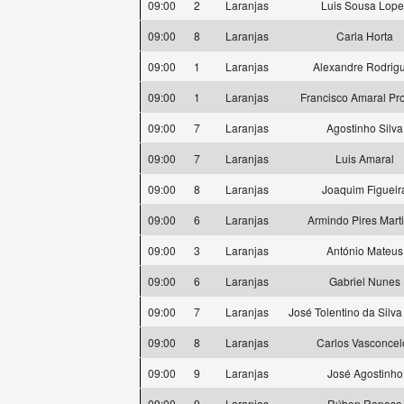
09:00
2
Laranjas
Luis Sousa Lope
09:00
8
Laranjas
Carla Horta
09:00
1
Laranjas
Alexandre Rodrig
09:00
1
Laranjas
Francisco Amaral Pro
09:00
7
Laranjas
Agostinho Silva
09:00
7
Laranjas
Luis Amaral
09:00
8
Laranjas
Joaquim Figueir
09:00
6
Laranjas
Armindo Pires Mart
09:00
3
Laranjas
António Mateus
09:00
6
Laranjas
Gabriel Nunes
09:00
7
Laranjas
José Tolentino da Silva
09:00
8
Laranjas
Carlos Vasconcel
09:00
9
Laranjas
José Agostinho
09:00
9
Laranjas
Rúben Raposo