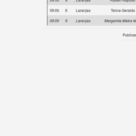
09:00
6
Laranjas
Telma Geraldo
09:00
9
Laranjas
Margarida Matos M
Publica