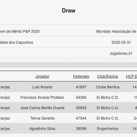
Draw
rdem de Mérito P&P 2025
Montado Associação de 
ldeia dos Capuchos
2025-05-31
Jogadores 21
Jogador
Federado
Club/Equipa
HCP E
ranjas
Luis Amaral
41697
Clube Benfica
14
ranjas
Francisco Amaral Protásio
34266
El Bicho C.G.
1
ranjas
José Carlos Beirão Duarte
30932
El Bicho C.G.
ranjas
Telma Geraldo
47544
El Bicho C.G.
2
ranjas
Agostinho Silva
38099
Engenheiros
14