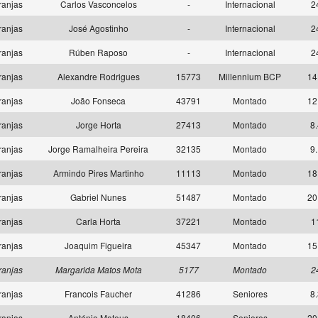
ranjas
Carlos Vasconcelos
-
Internacional
2
ranjas
José Agostinho
-
Internacional
2
ranjas
Rúben Raposo
-
Internacional
2
ranjas
Alexandre Rodrigues
15773
Millennium BCP
14
ranjas
João Fonseca
43791
Montado
12
ranjas
Jorge Horta
27413
Montado
8.
ranjas
Jorge Ramalheira Pereira
32135
Montado
9.
ranjas
Armindo Pires Martinho
11113
Montado
18
ranjas
Gabriel Nunes
51487
Montado
20
ranjas
Carla Horta
37221
Montado
1
ranjas
Joaquim Figueira
45347
Montado
15
ranjas
Margarida Matos Mota
5177
Montado
2
ranjas
Francois Faucher
41286
Seniores
8.
ranjas
António Mateus
18406
Seniores
20