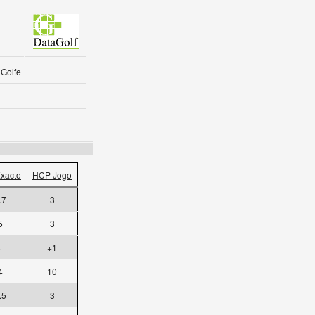
Golfe
xacto
HCP Jogo
.7
3
5
3
8
+1
4
10
.5
3