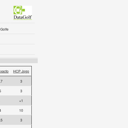
Golfe
xacto
HCP Jogo
.7
3
5
3
8
+1
4
10
.5
3