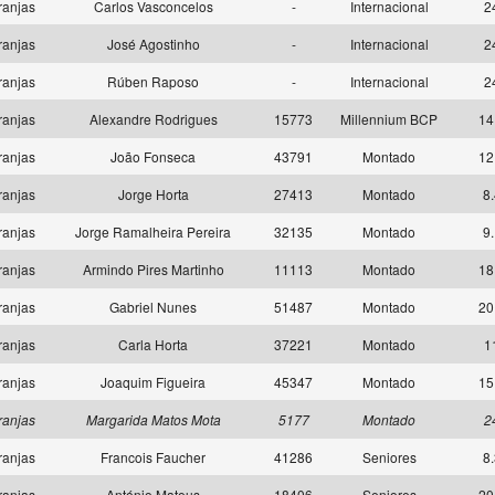
ranjas
Carlos Vasconcelos
-
Internacional
2
ranjas
José Agostinho
-
Internacional
2
ranjas
Rúben Raposo
-
Internacional
2
ranjas
Alexandre Rodrigues
15773
Millennium BCP
14
ranjas
João Fonseca
43791
Montado
12
ranjas
Jorge Horta
27413
Montado
8.
ranjas
Jorge Ramalheira Pereira
32135
Montado
9.
ranjas
Armindo Pires Martinho
11113
Montado
18
ranjas
Gabriel Nunes
51487
Montado
20
ranjas
Carla Horta
37221
Montado
1
ranjas
Joaquim Figueira
45347
Montado
15
ranjas
Margarida Matos Mota
5177
Montado
2
ranjas
Francois Faucher
41286
Seniores
8.
ranjas
António Mateus
18406
Seniores
20