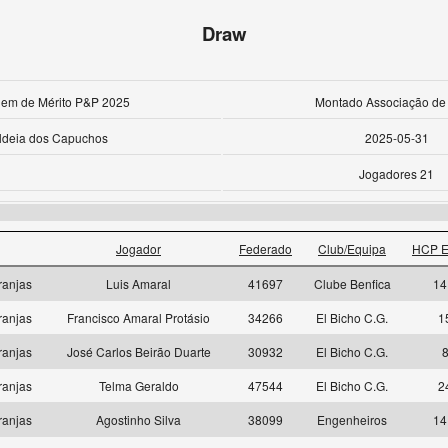
Draw
rdem de Mérito P&P 2025
Montado Associação de 
ldeia dos Capuchos
2025-05-31
Jogadores 21
Jogador
Federado
Club/Equipa
HCP E
ranjas
Luis Amaral
41697
Clube Benfica
14
ranjas
Francisco Amaral Protásio
34266
El Bicho C.G.
1
ranjas
José Carlos Beirão Duarte
30932
El Bicho C.G.
ranjas
Telma Geraldo
47544
El Bicho C.G.
2
ranjas
Agostinho Silva
38099
Engenheiros
14