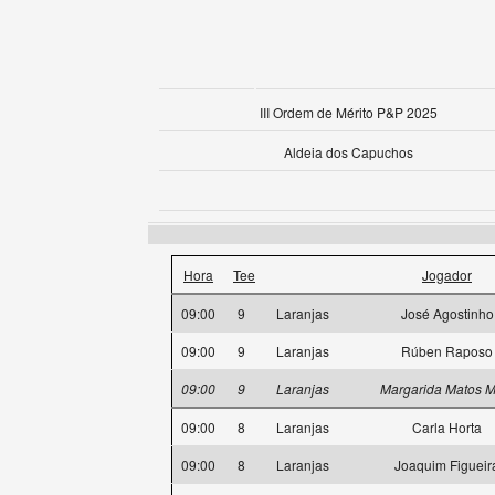
III Ordem de Mérito P&P 2025
Aldeia dos Capuchos
Hora
Tee
Jogador
09:00
9
Laranjas
José Agostinho
09:00
9
Laranjas
Rúben Raposo
09:00
9
Laranjas
Margarida Matos M
09:00
8
Laranjas
Carla Horta
09:00
8
Laranjas
Joaquim Figueir