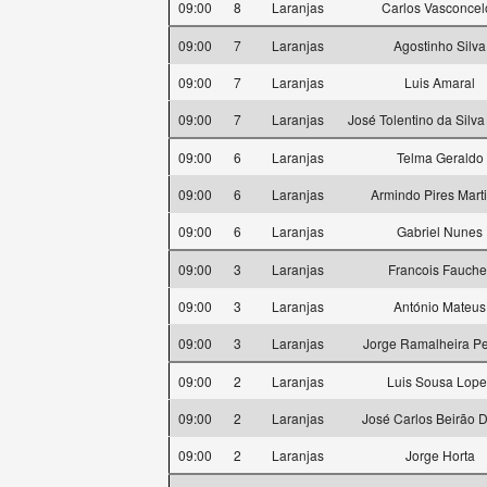
09:00
8
Laranjas
Carlos Vasconcel
09:00
7
Laranjas
Agostinho Silva
09:00
7
Laranjas
Luis Amaral
09:00
7
Laranjas
José Tolentino da Silva
09:00
6
Laranjas
Telma Geraldo
09:00
6
Laranjas
Armindo Pires Mart
09:00
6
Laranjas
Gabriel Nunes
09:00
3
Laranjas
Francois Fauche
09:00
3
Laranjas
António Mateus
09:00
3
Laranjas
Jorge Ramalheira Pe
09:00
2
Laranjas
Luis Sousa Lope
09:00
2
Laranjas
José Carlos Beirão D
09:00
2
Laranjas
Jorge Horta