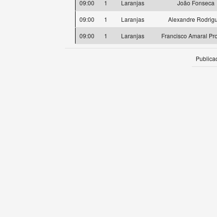
09:00
1
Laranjas
João Fonseca
09:00
1
Laranjas
Alexandre Rodrig
09:00
1
Laranjas
Francisco Amaral Pro
Publica