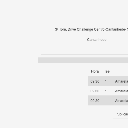
3º Torn. Drive Challenge Centro-Cantanhede-
Cantanhede
Hora
Tee
09:30
1
Amarel
09:30
1
Amarel
09:30
1
Amarel
Publica