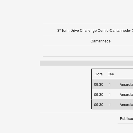
3º Torn. Drive Challenge Centro-Cantanhede-
Cantanhede
Hora
Tee
09:30
1
Amarel
09:30
1
Amarel
09:30
1
Amarel
Publica