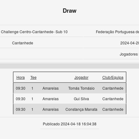
Draw
ve Challenge Centro-Cantanhede- Sub 10
Federação Portuguesa de
Cantanhede
2024-04-2
Jogadores 
Hora
Tee
Jogador
Club/Equipa
09:30
1
Amarelas
Tomás Tomásio
Cantanhede
09:30
1
Amarelas
Gui Silva
Cantanhede
09:30
1
Amarelas
Constança Manata
Cantanhede
Publicado 2024-04-18 16:04:38