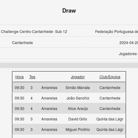
Draw
ve Challenge Centro-Cantanhede- Sub 12
Federação Portuguesa de
Cantanhede
2024-04-2
Jogadores 
Hora
Tee
Jogador
Club/Equipa
09:30
3
Amarelas
Simão Manata
Cantanhede
09:30
4
Amarelas
João Sanchiz
Cantanhede
09:30
4
Amarelas
Alice Araújo
Cantanhede
09:30
3
Amarelas
David Grilo
Quinta das Lágr
09:30
3
Amarelas
Miguel Profirio
Quinta das Lágr