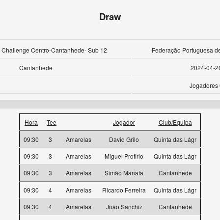
Draw
ve Challenge Centro-Cantanhede- Sub 12
Federação Portuguesa de
Cantanhede
2024-04-2
Jogadores 
Hora
Tee
Jogador
Club/Equipa
09:30
3
Amarelas
David Grilo
Quinta das Lágr
09:30
3
Amarelas
Miguel Profirio
Quinta das Lágr
09:30
3
Amarelas
Simão Manata
Cantanhede
09:30
4
Amarelas
Ricardo Ferreira
Quinta das Lágr
09:30
4
Amarelas
João Sanchiz
Cantanhede